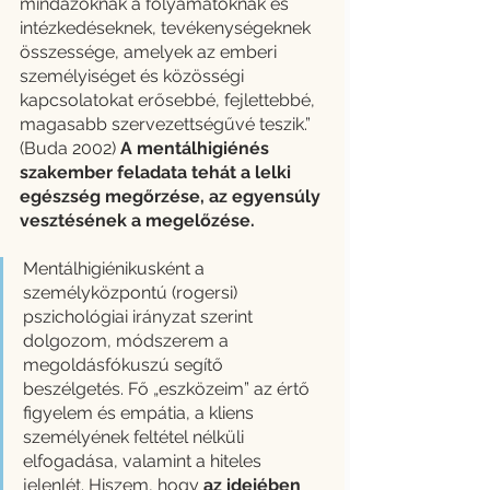
mindazoknak a folyamatoknak és 
intézkedéseknek, tevékenységeknek 
összessége, amelyek az emberi 
személyiséget és közösségi 
kapcsolatokat erősebbé, fejlettebbé, 
magasabb szervezettségűvé teszik.” 
(Buda 2002) 
A mentálhigiénés 
szakember feladata tehát a lelki 
egészség megőrzése, az egyensúly 
vesztésének a megelőzése.
Mentálhigiénikusként a 
személyközpontú (rogersi) 
pszichológiai irányzat szerint 
dolgozom, módszerem a 
megoldásfókuszú segítő 
beszélgetés. Fő „eszközeim” az értő 
figyelem és empátia, a kliens 
személyének feltétel nélküli 
elfogadása, valamint a hiteles 
jelenlét. Hiszem, hogy 
az idejében 