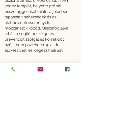
pszichiáterhez, orvoshoz stb.) Nem 
végez terápiát, helyette próbál 
összefüggéseket találni a jelenben 
tapasztalt nehézségek és az 
élettörténeti események, 
mozzanatok között. Összefoglalva 
tehát, a segítő beszélgetés 
prevenciót szolgál és korrekciót 
nyújt, nem pszichoterápia, de 
előkészítheti és kiegészítheti azt.
IDŐPONTOT FOGLALOK
MENTÁLHIGIÉNÉS KONZULTÁCIÓ
Források