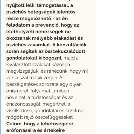
nyújtott lelki támogatással, a 
pszichés betegségek jelentős 
része megelőzhető - az én 
feladatom a prevenció, hogy az 
élethelyzeti nehézségek ne 
okozzanak mélyebb elakadást és 
pszichés zavarokat.
A konzultációk 
során segítek az összekuszálódott 
gondolatokat kibogozni
, majd a 
kiválasztott szálakat közösen 
megvizsgáljuk, és ránézünk, hogy mi 
van a szál másik végén. A 
beszélgetések sorozata egy olyan 
önismereti folyamat, amiben 
növelheti a tudatosságát és az 
önazonosságát; megértheti a 
viselkedése, gondolatai és érzelmei 
mögött rejlő összefüggéseket. 
Célom, hogy a lehetőségeire, 
erőforrásaira és értékeire 