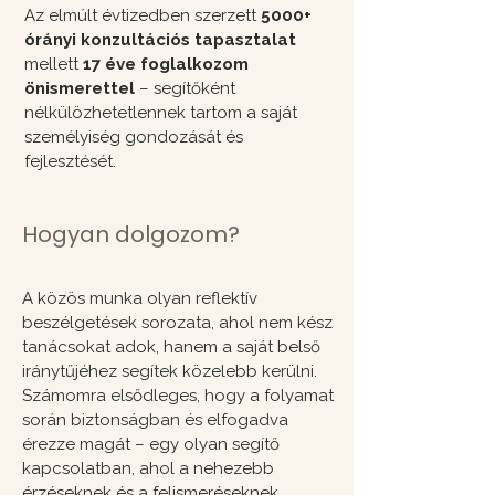
Az elmúlt évtizedben szerzett
5000+
órányi
konzultációs tapasztalat
mellett
17 éve foglalkozom
önismerettel
– segítőként
nélkülözhetetlennek tartom a saját
személyiség gondozását és
fejlesztését.
Hogyan dolgozom?
A közös munka olyan reflektív
beszélgetések sorozata, ahol nem kész
tanácsokat adok, hanem a saját belső
iránytűjéhez segítek közelebb kerülni.
Számomra elsődleges, hogy a folyamat
során biztonságban és elfogadva
érezze magát – egy olyan segítő
kapcsolatban, ahol a nehezebb
érzéseknek és a felismeréseknek