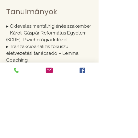
Tanulmányok
▸
Okleveles mentálhigiénés szakember
– Károli Gáspár Református Egyetem
(KGRE), Pszichológiai Intézet
▸
Tranzakcióanalízis fókuszú
életvezetési tanácsadó – Lemma
Coaching
▸
Gyászfeldolgozás Módszer® haladó
specialista – Gyógyulás a Gyászból
Alapítvány (Dr. Sarungi Emőke)
▸
Karrier coach és tanácsadó – Kurtán
Klára szakmai képzése
▸
Okleveles angol nyelv és irodalom
szakos bölcsész – Károli Gáspár
Református Egyetem (KGRE BTK)
Továbbképzések​