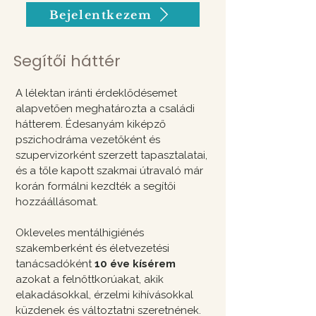
Bejelentkezem
Segítői háttér
A lélektan iránti érdeklődésemet
alapvetően meghatározta a családi
hátterem. Édesanyám kiképző
pszichodráma vezetőként és
szupervizorként szerzett tapasztalatai,
és a tőle kapott szakmai útravaló már
korán formálni kezdték a segítői
hozzáállásomat.
Okleveles mentálhigiénés
szakemberként és életvezetési
tanácsadóként
10 éve
kísérem
azokat a felnőttkorúakat, akik
elakadásokkal, érzelmi kihívásokkal
küzdenek és változtatni szeretnének.