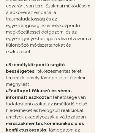
egyaránt van tere. Szakmai működésem
alapkövei az empátia, a
traumatudatosság és az
egyenrangúság. Személyközpontú
megközelítéssel dolgozom, és az
egyéni igényekhez igazodva ötvözöm a
különböző módszertanokat és
eszközöket:
▸
Személyközpontú segítő
beszélgetés
: ítélkezésmentes teret
teremtek, amely támogatja az érzelmi
megnyílást.
▸
Énállapot fókuszú és séma-
informált eszköztár
: lehetősége van
tudatosítani azokat az ismétlődő belső
hiedelmeket és berögzült reakciókat,
amelyek akadályozzák a változásban.
▸
Erőszakmentes kommunikáció és
konfliktuskezelés:
támogatom az