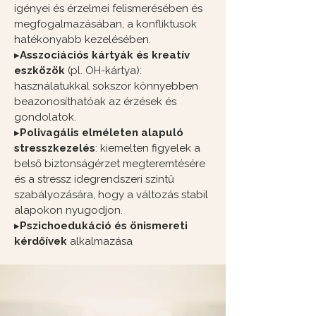
igényei és érzelmei felismerésében és
megfogalmazásában, a konfliktusok
hatékonyabb kezelésében.
▸
Asszociációs kártyák és kreatív
eszközök
(pl. OH-kártya):
használatukkal sokszor könnyebben
beazonosíthatóak az érzések és
gondolatok.
▸
Polivagális elméleten alapuló
stresszkezelés
​​: kiemelten figyelek a
belső biztonságérzet megteremtésére
és a stressz idegrendszeri szintű
szabályozására, hogy a változás stabil
alapokon nyugodjon.
▸
Pszichoedukáció
és önismereti
kérdőívek
alkalmazása