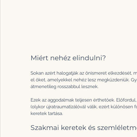
Miért nehéz elindulni?
Sokan azért halogatják az önismeret elkezdését, mer
el őket, amelyekkel nehéz lesz megküzdeniük. Gyak
átmenetileg rosszabbul lesznek.
Ezek az aggodalmak teljesen érthetőek. Előfordul
(olykor újratraumatizálóvá) válik, ezért különösen
keretek tartása.
Szakmai keretek és szemlélet