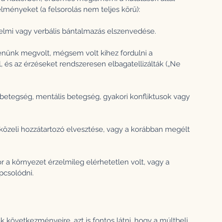
ményeket (a felsorolás nem teljes körű):
érzelmi vagy verbális bántalmazás elszenvedése.
denünk megvolt, mégsem volt kihez fordulni a 
és az érzéseket rendszeresen elbagatellizálták („Ne 
betegség, mentális betegség, gyakori konfliktusok vagy 
 közeli hozzátartozó elvesztése, vagy a korábban megélt 
r a környezet érzelmileg elérhetetlen volt, vagy a 
pcsolódni.
k következményeire, azt is fontos látni, hogy a múltbeli 