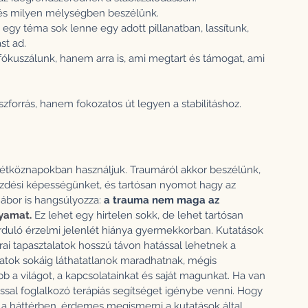
l és milyen mélységben beszélünk. 
gy téma sok lenne egy adott pillanatban, lassítunk, 
st ad.
fókuszálunk, hanem arra is, ami megtart és támogat, ami 
szforrás, hanem fokozatos út legyen a stabilitáshoz.
hétköznapokban használjuk. Traumáról akkor beszélünk, 
dési képességünket, és tartósan nyomot hagy az 
bor is hangsúlyozza:
 a trauma nem maga az 
yamat. 
Ez lehet egy hirtelen sokk, de lehet tartósan 
forduló érzelmi jelenlét hiánya gyermekkorban. Kutatások 
orai tapasztalatok hosszú távon hatással lehetnek a 
latok sokáig láthatatlanok maradhatnak, mégis 
b a világot, a kapcsolatainkat és saját magunkat. Ha van 
ssal foglalkozó terápiás segítséget igénybe venni. Hogy 
 a háttérben, érdemes megismerni a kutatások által 