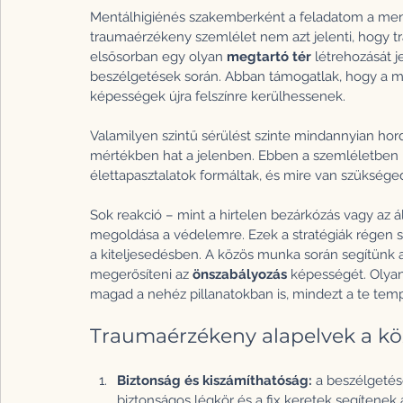
Mentálhigiénés szakemberként a feladatom a men
traumaérzékeny szemlélet nem azt jelenti, hogy t
elsősorban egy olyan 
megtartó tér
 létrehozását 
beszélgetések során. Abban támogatlak, hogy a 
képességek újra felszínre kerülhessenek.
Valamilyen szintű sérülést szinte mindannyian hor
mértékben hat a jelenben. Ebben a szemléletben
élettapasztalatok formáltak, és mire van szüksége
Sok reakció – mint a hirtelen bezárkózás vagy az á
megoldása a védelemre. Ezek a stratégiák régen s
a kiteljesedésben. A közös munka során segítünk 
megerősíteni az 
önszabályozás
 képességét. Olyan
magad a nehéz pillanatokban is, mindezt a te temp
Traumaérzékeny alapelvek a k
Biztonság és kiszámíthatóság: 
a beszélgetése
biztonságos légkör és a fix keretek segítenek