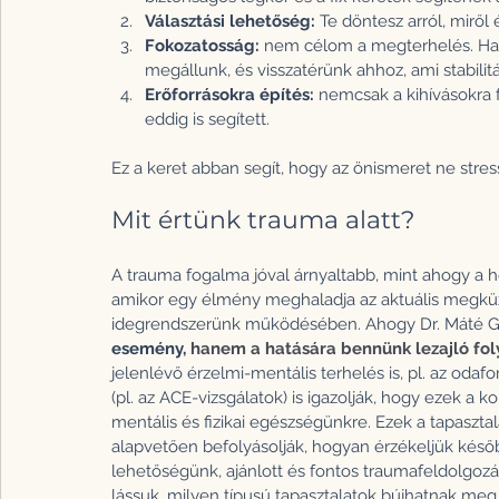
Választási lehetőség: 
Te döntesz arról, mirő
Fokozatosság: 
nem célom a megterhelés. Ha e
megállunk, és visszatérünk ahhoz, ami stabilitá
Erőforrásokra építés:
 nemcsak a kihívásokra 
eddig is segített.
Ez a keret abban segít, hogy az önismeret ne stres
Mit értünk trauma alatt?
A trauma fogalma jóval árnyaltabb, mint ahogy a 
amikor egy élmény meghaladja az aktuális megküz
idegrendszerünk működésében. Ahogy Dr. Máté Gá
esemény, 
hanem a hatására bennünk lezajló fol
jelenlévő érzelmi-mentális terhelés is, pl. az oda
(pl. az ACE-vizsgálatok) is igazolják, hogy ezek a k
mentális és fizikai egészségünkre. Ezek a tapaszta
alapvetően befolyásolják, hogyan érzékeljük későb
lehetőségünk, ajánlott és fontos traumafeldolgozá
lássuk, milyen típusú tapasztalatok bújhatnak meg