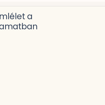
mlélet a
lyamatban