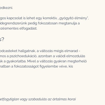
edkezni.
os kapcsolat is lehet egy korrektív, „gyógyító élmény”, 
az idegrendszerünk pedig fokozatosan megtanulja a 
lkezésmentes elfogadást.
s?
dcasteket hallgatnak, a változás mégis elmarad - 
znos a pszichoedukáció, azonban a valódi elmozdulás 
jük a gyakorlatba. Mivel a változás gyakran megterhelő 
matban a fokozatosságot figyelembe véve, kis 
etfogytiglan vagy szabadulás az ártalmas korai 