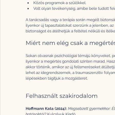
Közös programok a szülőkkel.
Volt olyan tevékenység, amibe bele tudott fel
A tanácsadás vagy a terápia során megélt biztonság
ilyenkor új tapasztalatokat szerzünk a jelenben, 
biztonságot és átélhetjük a feltétel nélküli és íté
Miért nem elég csak a megérté
Sokan olvasnak pszichológiai témájú könyveket, po
ilyenkor a megértés gondolati szinten marad. Has
akkor történik, amikor az új felismeréseket átültet
lehet az idegrendszernek, a traumaszenzitív folya
lépésekben tágítjuk a mozgásteret.
Felhasznált szakirodalom
Hoffmann Kata (2024):
Megsebzett gyermekkor: Él
hatásoktól? 
Kulcslyuk Kiadó.