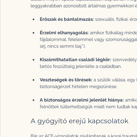
leggyakrabban azonosított ártalmas gyermekkori él
Erőszak és bántalmazás:
 szexuális, fizikai, 
Érzelmi elhanyagolás: 
amikor fizikailag min
fájdalommal, félelemmel vagy szomorúsággal, 
sírj, nincs semmi baj.”).
Kiszámíthatatlan családi légkör:
 szenvedély
tartós feszültség jelenléte a családban.
Veszteségek és törések: 
a szülők válása, egy
biztonságérzet hirtelen megszűnése.
A biztonságos érzelmi jelenlét hiánya: 
amiko
felnőttek túlterheltségük miatt nem tudtak ka
A gyógyító erejű kapcsolatok
Bár az ACE-vizsgálatok rávilágítanak a korai traumá