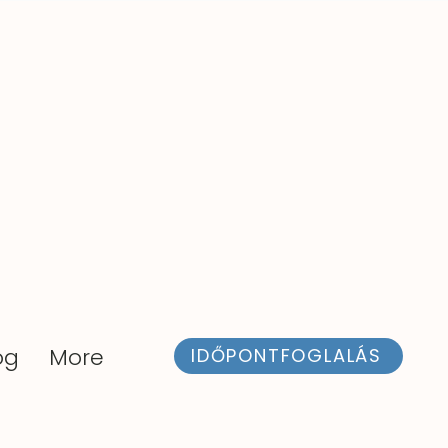
og
More
IDŐPONTFOGLALÁS