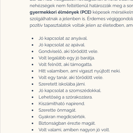
nehézségek nem feltétlenül határozzák meg a sorsu
gyermekkori élmények (PCE)
 képesek mérsékelni
szolgálhatnak a jelenben is. Érdemes végiggondol
pozitív tapasztalatok voltak jelen az életedben, 
Jó kapcsolat az anyával.
Jó kapcsolat az apával.
Gondviselő, aki törődött vele. 
Volt legalább egy jó barátja.
Volt felnőtt, aki támogatta.
Hitt valamiben, ami vigaszt nyújtott neki.
Volt egy tanár, aki törődött vele. 
Szeretett iskolába járni.
Jó kapcsolat a szomszédokkal.
Lehetőség a szórakozásra.
Kiszámítható napirend.
Szerette önmagát.
Gyakran megdicsérték.
Biztonságban érezte magát.
Volt valami, amiben nagyon jó volt.